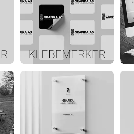
ER
KLEBEMERKER