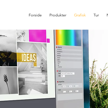
Forside
Produkter
Grafisk
Tur