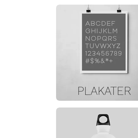
PLAKATER